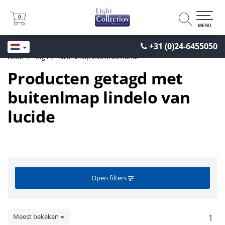
0
0
MENU
+31 (0)24-6455050
Home
Tags
buitenlmap lindelo van lucide
Producten getagd met
buitenlmap lindelo van
lucide
Open filters
Meest bekeken
1