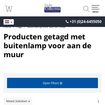
0
0
MENU
+31 (0)24-6455050
Home
Tags
buitenlamp voor aan de muur
Producten getagd met
buitenlamp voor aan de
muur
Open filters
Meest bekeken
1