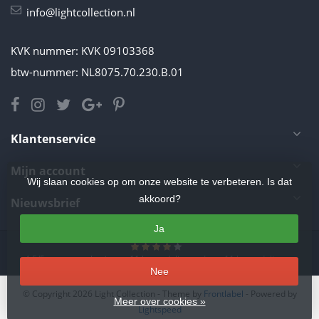
info@lightcollection.nl
KVK nummer: KVK 09103368
btw-nummer: NL8075.70.230.B.01
Klantenservice
Mijn account
Wij slaan cookies op om onze website te verbeteren. Is dat
akkoord?
Nieuwsbrief
Ja
4.5
/
5
sterren op basis van
11
beoordelingen.
Lees 11 beoordelingen
Nee
© Copyright 2026 Light Collection
- Theme by
Frontlabel
- Powered by
Meer over cookies »
Lightspeed