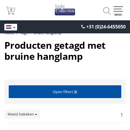
0
0
MENU
+31 (0)24-6455050
Home
Tags
bruine hanglamp
Producten getagd met
bruine hanglamp
Open filters
Meest bekeken
1