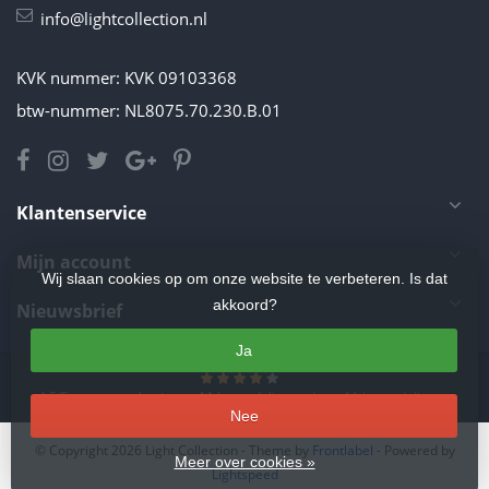
info@lightcollection.nl
KVK nummer: KVK 09103368
btw-nummer: NL8075.70.230.B.01
Klantenservice
Mijn account
Wij slaan cookies op om onze website te verbeteren. Is dat
akkoord?
Nieuwsbrief
Ja
4.5
/
5
sterren op basis van
11
beoordelingen.
Lees 11 beoordelingen
Nee
© Copyright 2026 Light Collection
- Theme by
Frontlabel
- Powered by
Meer over cookies »
Lightspeed