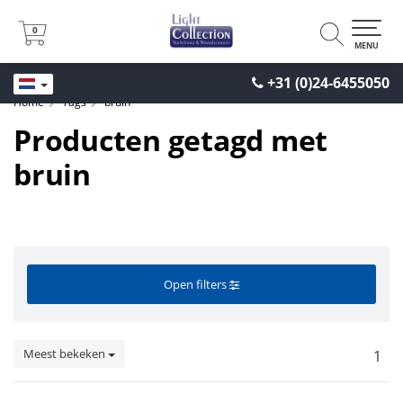
0
0
MENU
+31 (0)24-6455050
Home
Tags
bruin
Producten getagd met
bruin
Open filters
Meest bekeken
1