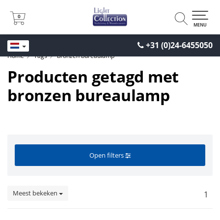
0
0
MENU
+31 (0)24-6455050
Home
Tags
bronzen bureaulamp
Producten getagd met
bronzen bureaulamp
Open filters
Meest bekeken
1