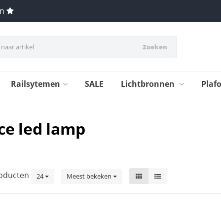
en
Zoeken
Railsytemen
SALE
Lichtbronnen
Plaf
ce led lamp
oducten
24
Meest bekeken