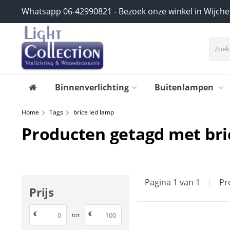
Whatsapp 06-42990821 - Bezoek onze winkel in Wijch
Binnenverlichting
Buitenlampen
Home
Tags
brice led lamp
Producten getagd met bri
Pagina 1 van 1
|
Pr
Prijs
€
€
tot