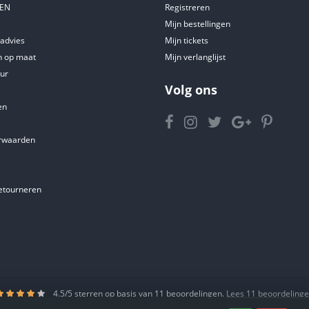
DEN
Registreren
Mijn bestellingen
tadvies
Mijn tickets
 op maat
Mijn verlanglijst
ur
Volg ons
en
rwaarden
etourneren
4.5
/
5
sterren op basis van
11
beoordelingen.
Lees 11 beoordeling