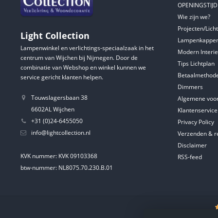
OPENINGSTIJ
Wie zijn we?
Projecten/Lich
Light Collection
Lampenkappen
Lampenwinkel en verlichtings-speciaalzaak in het
Modern Interie
centrum van Wijchen bij Nijmegen. Door de
Tips Lichtplan
combinatie van Webshop en winkel kunnen we
Betaalmethod
service gericht klanten helpen.
Dimmers
Touwslagersbaan 38
Algemene voo
6602AL Wijchen
Klantenservice
+31 (0)24-6455050
Privacy Policy
info@lightcollection.nl
Verzenden & r
Disclaimer
KVK nummer: KVK 09103368
RSS-feed
btw-nummer: NL8075.70.230.B.01