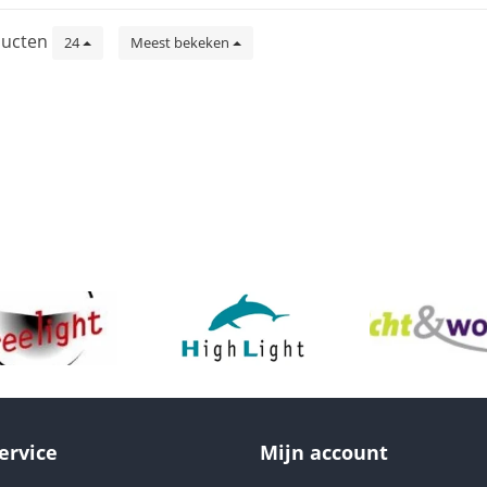
ucten
24
Meest bekeken
ervice
Mijn account