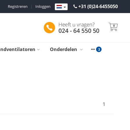
+31 (0)24-6455050
Registreren
|
Inloggen
0
ondventilatoren
Onderdelen
1