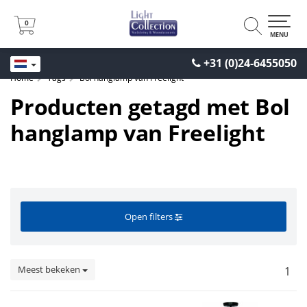
0
0
MENU
+31 (0)24-6455050
Home
Tags
Bol hanglamp van Freelight
Producten getagd met Bol
hanglamp van Freelight
Open filters
Meest bekeken
1