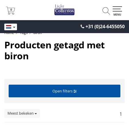
0
0
MENU
+31 (0)24-6455050
Home
Tags
biron
Producten getagd met
biron
Open filters
Meest bekeken
1