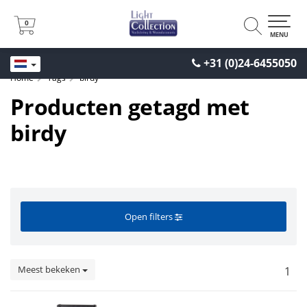
0
0
MENU
+31 (0)24-6455050
Home
Tags
birdy
Producten getagd met
birdy
Open filters
Meest bekeken
1