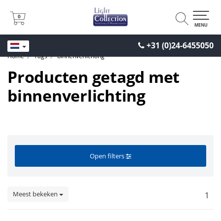
0
0
MENU
+31 (0)24-6455050
Home
Tags
binnenverlichting
Producten getagd met
binnenverlichting
Open filters
Meest bekeken
1