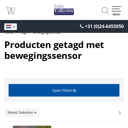
0
0
MENU
+31 (0)24-6455050
Home
Tags
bewegingssensor
Producten getagd met
bewegingssensor
Open filters
Meest bekeken
1