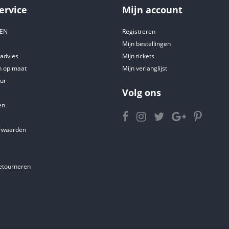
ervice
Mijn account
DEN
Registreren
Mijn bestellingen
tadvies
Mijn tickets
 op maat
Mijn verlanglijst
ur
Volg ons
en
rwaarden
etourneren