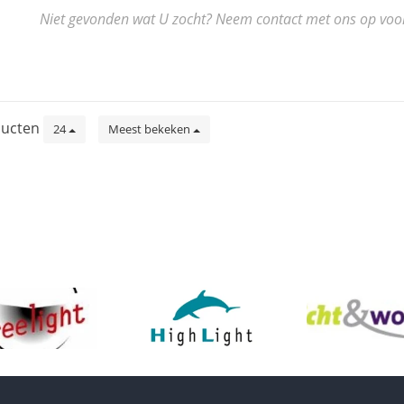
Niet gevonden wat U zocht? Neem contact met ons op voor de
ucten
24
Meest bekeken