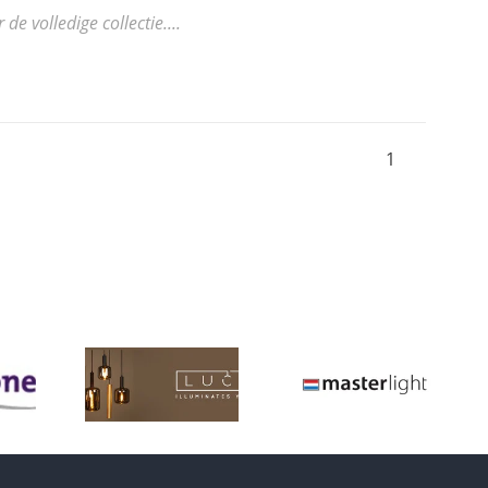
 volledige collectie....
1