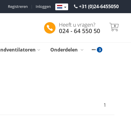
+31 (0)24-6455050
Registreren
|
Inloggen
0
ondventilatoren
Onderdelen
1