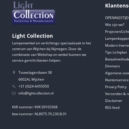
Klantens
OPENINGSTIJ
Wie zijn we?
Projecten/Lich
Light Collection
Lampenkappen
Lampenwinkel en verlichtings-speciaalzaak in het
Modern Interie
centrum van Wijchen bij Nijmegen. Door de
Tips Lichtplan
combinatie van Webshop en winkel kunnen we
Betaalmethod
service gericht klanten helpen.
Dimmers
Touwslagersbaan 38
Algemene voo
6602AL Wijchen
Klantenservice
+31 (0)24-6455050
Privacy Policy
info@lightcollection.nl
Verzenden & r
Disclaimer
KVK nummer: KVK 09103368
RSS-feed
btw-nummer: NL8075.70.230.B.01