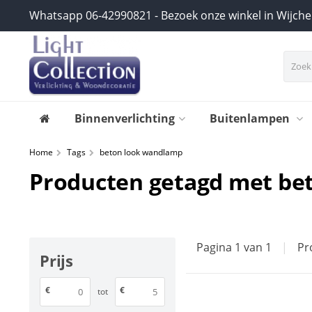
Whatsapp 06-42990821 - Bezoek onze winkel in Wijch
Binnenverlichting
Buitenlampen
Home
Tags
beton look wandlamp
Producten getagd met be
Pagina 1 van 1
|
Pr
Prijs
€
€
tot