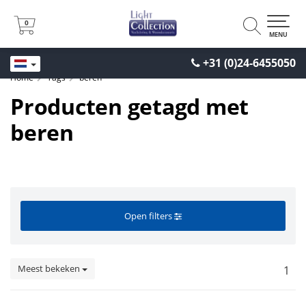
0
0
MENU
+31 (0)24-6455050
Home
Tags
beren
Producten getagd met
beren
Open filters
Meest bekeken
1