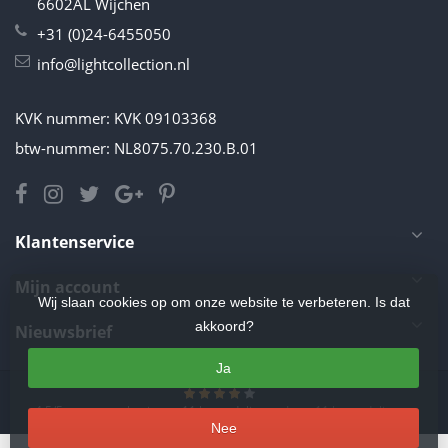
6602AL Wijchen
+31 (0)24-6455050
info@lightcollection.nl
KVK nummer: KVK 09103368
btw-nummer: NL8075.70.230.B.01
Klantenservice
Mijn account
Wij slaan cookies op om onze website te verbeteren. Is dat
akkoord?
Nieuwsbrief
Ja
4.5
/
5
sterren op basis van
11
beoordelingen.
Lees 11 beoordelingen
Nee