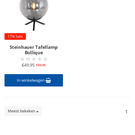
17% Sale
Steinhauer Tafellamp
Bollique
€49,95
€59,95
In winkelwagen
Meest bekeken
1