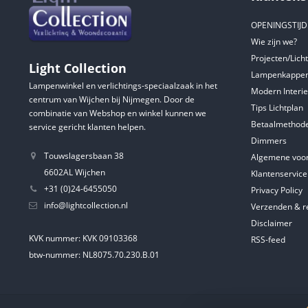
OPENINGSTIJ
Wie zijn we?
Projecten/Lich
Light Collection
Lampenkappen
Lampenwinkel en verlichtings-speciaalzaak in het
Modern Interie
centrum van Wijchen bij Nijmegen. Door de
Tips Lichtplan
combinatie van Webshop en winkel kunnen we
Betaalmethod
service gericht klanten helpen.
Dimmers
Touwslagersbaan 38
Algemene voo
6602AL Wijchen
Klantenservice
+31 (0)24-6455050
Privacy Policy
info@lightcollection.nl
Verzenden & r
Disclaimer
KVK nummer: KVK 09103368
RSS-feed
btw-nummer: NL8075.70.230.B.01