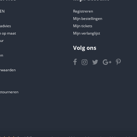
DEN
Registreren
Mijn bestellingen
tadvies
Mijn tickets
 op maat
Mijn verlanglijst
ur
Volg ons
en
rwaarden
etourneren