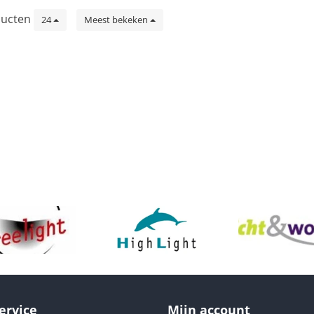
ucten
24
Meest bekeken
ervice
Mijn account