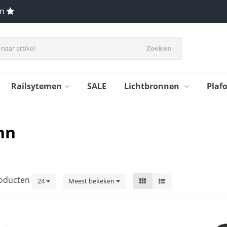
en
Zoeken
Railsytemen
SALE
Lichtbronnen
Plaf
nn
oducten
24
Meest bekeken