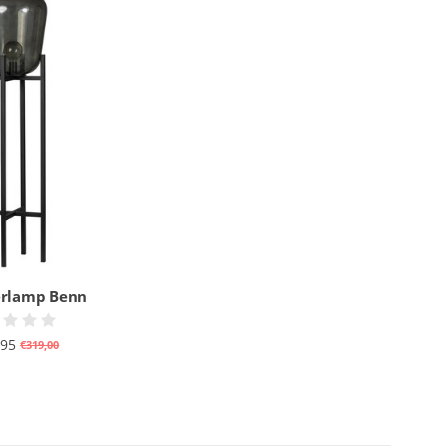
erlamp Benn
,95
€319,00