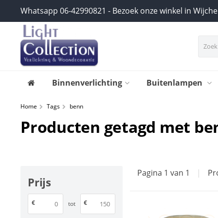
Whatsapp 06-42990821 - Bezoek onze winkel in Wijch
Binnenverlichting
Buitenlampen
Home
Tags
benn
Producten getagd met be
Pagina 1 van 1
|
Pr
Prijs
€
€
tot