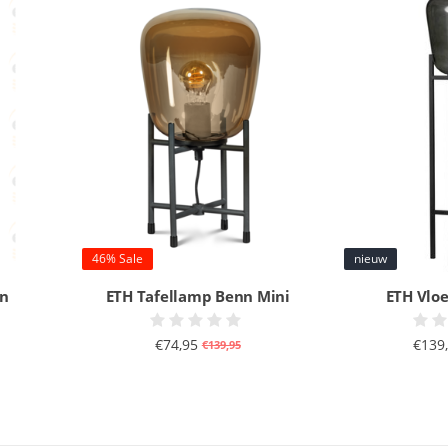
46% Sale
nieuw
nn
ETH Tafellamp Benn Mini
ETH Vlo
€74,95
€139
€139,95