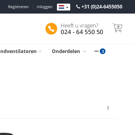
+31 (0)24-6455050
Registreren
|
Inloggen
0
ondventilatoren
Onderdelen
1