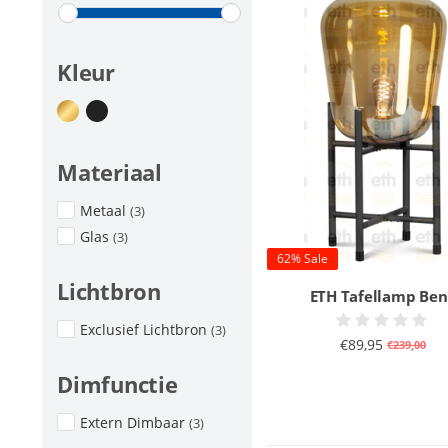
Kleur
Materiaal
Metaal
(3)
Glas
(3)
62% Sale
Lichtbron
ETH Tafellamp Be
Exclusief Lichtbron
(3)
€89,95
€239,00
Dimfunctie
Extern Dimbaar
(3)