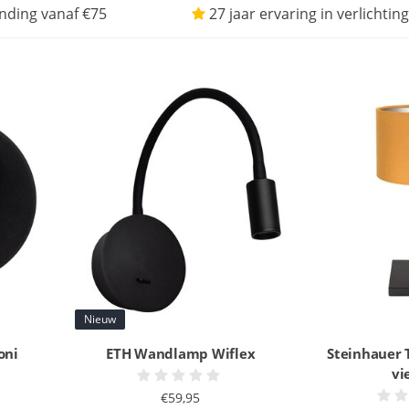
nding vanaf €75
27 jaar ervaring in verlichting
Nieuw
oni
ETH Wandlamp Wiflex
Steinhauer 
vi
€59,95