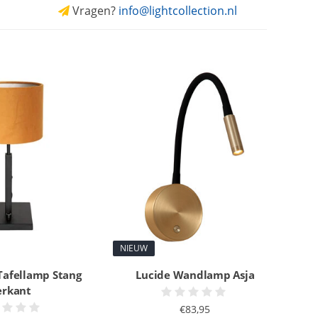
Vragen?
info@lightcollection.nl
NIEUW
Tafellamp Stang
Lucide Wandlamp Asja
erkant
€83,95