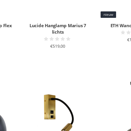
nieuw
p Flex
Lucide Hanglamp Marius 7
ETH Wand
lichts
€
€519,00