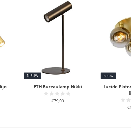
NIEUW
nieuw
ijn
ETH Bureaulamp Nikki
Lucide Plaf
l
€79,00
€