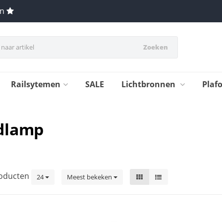
en
Zoeken
Railsytemen
SALE
Lichtbronnen
Plaf
dlamp
oducten
24
Meest bekeken