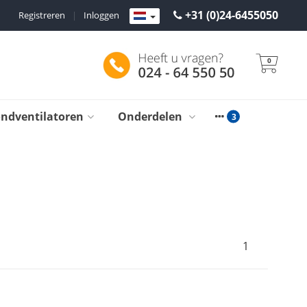
+31 (0)24-6455050
Registreren
|
Inloggen
0
ondventilatoren
Onderdelen
1