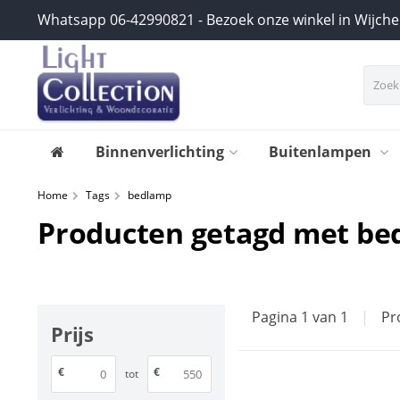
Whatsapp 06-42990821 - Bezoek onze winkel in Wijch
Binnenverlichting
Buitenlampen
Home
Tags
bedlamp
Producten getagd met be
Pagina 1 van 1
|
Pr
Prijs
€
€
tot