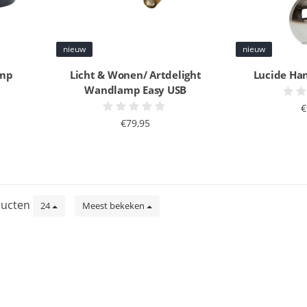
nieuw
nieuw
amp
Licht & Wonen/ Artdelight
Lucide Ha
Wandlamp Easy USB
€
€79,95
ucten
24
Meest bekeken