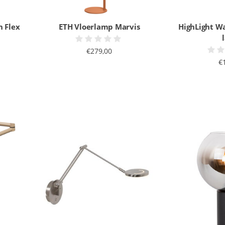
n Flex
ETH Vloerlamp Marvis
HighLight W
€279,00
€