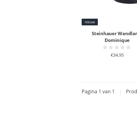
nieuw
Steinhauer Wandl
Dominique
€34,95
Pagina 1 van 1
|
Prod