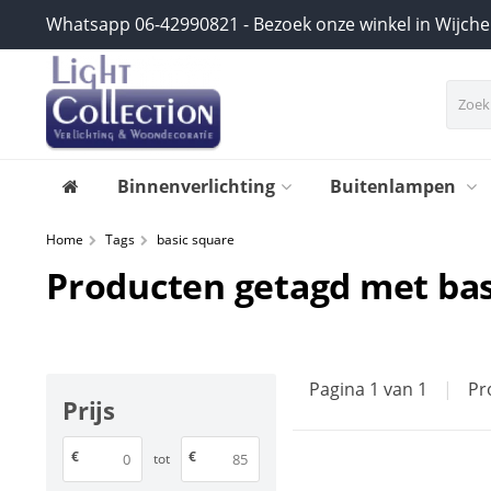
Whatsapp 06-42990821 - Bezoek onze winkel in Wijch
Binnenverlichting
Buitenlampen
Home
Tags
basic square
Producten getagd met bas
Pagina 1 van 1
|
Pr
Prijs
€
€
tot