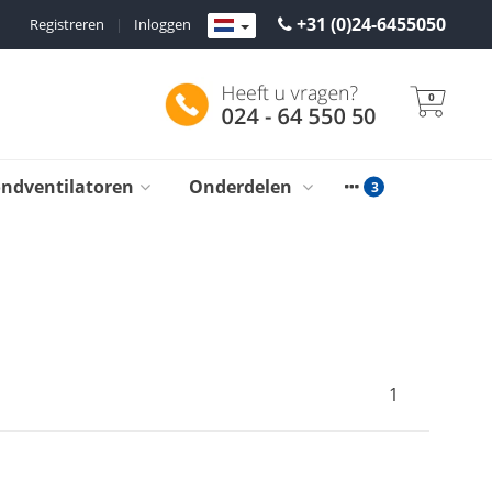
+31 (0)24-6455050
Registreren
|
Inloggen
0
ondventilatoren
Onderdelen
1