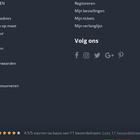
DEN
Registreren
Mijn bestellingen
tadvies
Mijn tickets
 op maat
Mijn verlanglijst
ur
Volg ons
en
rwaarden
etourneren
4.5
/
5
sterren op basis van
11
beoordelingen.
Lees 11 beoordeling