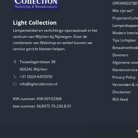
OPENINGSTIJ
Wie zijn we?
Projecten/Lich
Light Collection
Lampenkappen
Lampenwinkel en verlichtings-speciaalzaak in het
Modern Interie
centrum van Wijchen bij Nijmegen. Door de
Tips Lichtplan
combinatie van Webshop en winkel kunnen we
Betaalmethod
service gericht klanten helpen.
Dimmers
Touwslagersbaan 38
Algemene voo
6602AL Wijchen
Klantenservice
+31 (0)24-6455050
Privacy Policy
info@lightcollection.nl
Verzenden & r
Disclaimer
KVK nummer: KVK 09103368
RSS-feed
btw-nummer: NL8075.70.230.B.01