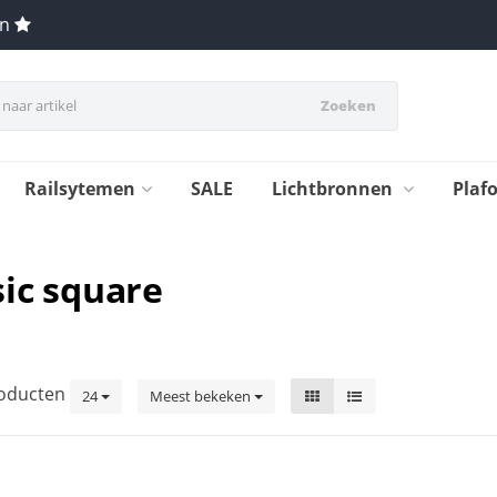
en
Zoeken
Railsytemen
SALE
Lichtbronnen
Plaf
ic square
oducten
24
Meest bekeken