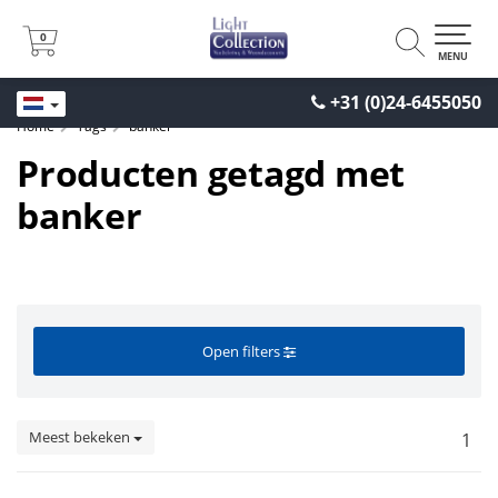
0
0
MENU
+31 (0)24-6455050
Home
Tags
banker
Producten getagd met
banker
Open filters
Meest bekeken
1