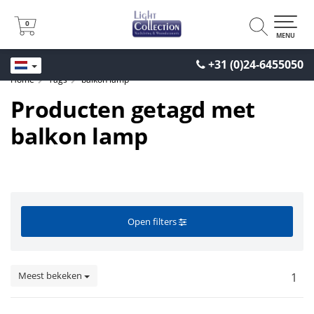
0
0
MENU
+31 (0)24-6455050
Home
Tags
balkon lamp
Producten getagd met
balkon lamp
Open filters
Meest bekeken
1