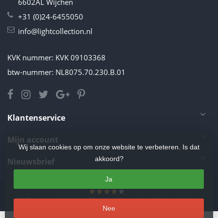
6602AL Wijchen
+31 (0)24-6455050
info@lightcollection.nl
KVK nummer: KVK 09103368
btw-nummer: NL8075.70.230.B.01
Klantenservice
Mijn account
Wij slaan cookies op om onze website te verbeteren. Is dat
akkoord?
Nieuwsbrief
Ja
4.5
/
5
sterren op basis van
11
beoordelingen.
Lees 11 beoordelingen
Nee