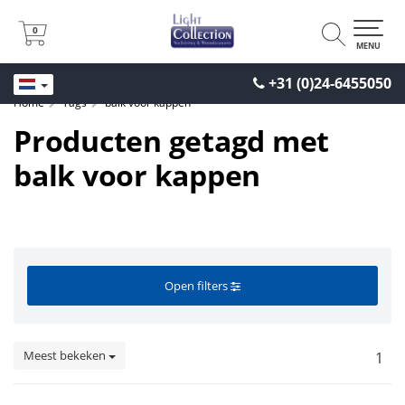
0
0
MENU
+31 (0)24-6455050
Home
Tags
balk voor kappen
Producten getagd met
balk voor kappen
Open filters
Meest bekeken
1