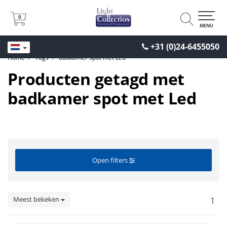
0
0
MENU
+31 (0)24-6455050
Home
Tags
badkamer spot met Led
Producten getagd met
badkamer spot met Led
Open filters
Meest bekeken
1