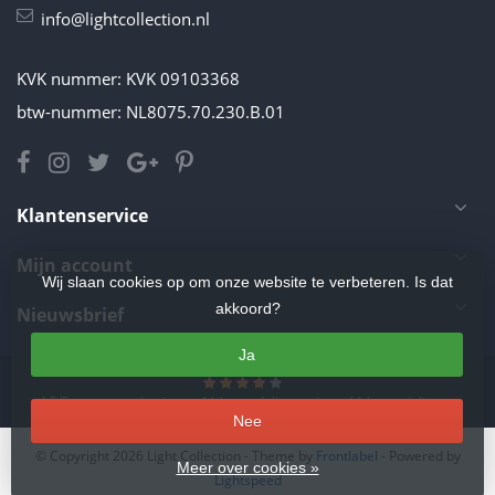
info@lightcollection.nl
KVK nummer: KVK 09103368
btw-nummer: NL8075.70.230.B.01
Klantenservice
Mijn account
Wij slaan cookies op om onze website te verbeteren. Is dat
akkoord?
Nieuwsbrief
Ja
4.5
/
5
sterren op basis van
11
beoordelingen.
Lees 11 beoordelingen
Nee
© Copyright 2026 Light Collection
- Theme by
Frontlabel
- Powered by
Meer over cookies »
Lightspeed