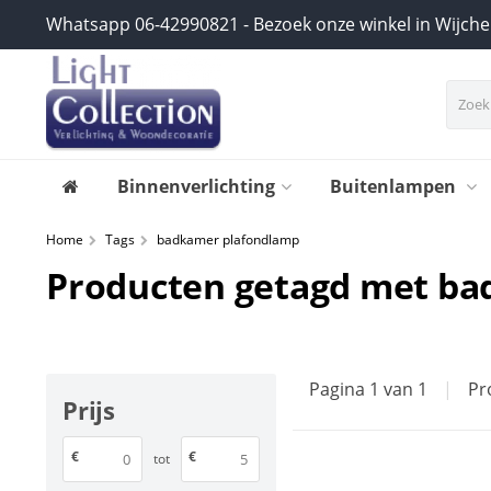
Whatsapp 06-42990821 - Bezoek onze winkel in Wijch
Binnenverlichting
Buitenlampen
Home
Tags
badkamer plafondlamp
Producten getagd met b
Pagina 1 van 1
|
Pr
Prijs
€
€
tot