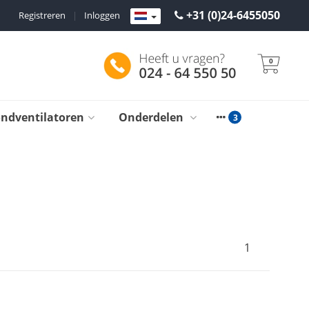
+31 (0)24-6455050
Registreren
|
Inloggen
0
ondventilatoren
Onderdelen
1