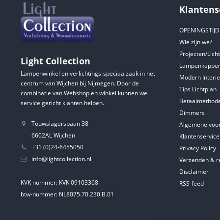
Klantens
OPENINGSTIJ
Wie zijn we?
Projecten/Lich
Light Collection
Lampenkappen
Lampenwinkel en verlichtings-speciaalzaak in het
Modern Interie
centrum van Wijchen bij Nijmegen. Door de
Tips Lichtplan
combinatie van Webshop en winkel kunnen we
Betaalmethod
service gericht klanten helpen.
Dimmers
Touwslagersbaan 38
Algemene voo
6602AL Wijchen
Klantenservice
+31 (0)24-6455050
Privacy Policy
info@lightcollection.nl
Verzenden & r
Disclaimer
KVK nummer: KVK 09103368
RSS-feed
btw-nummer: NL8075.70.230.B.01