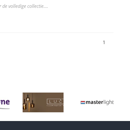
 volledige collectie....
1