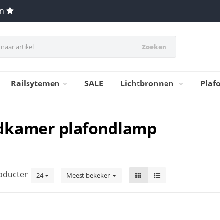
en
Zoeken
Railsytemen
SALE
Lichtbronnen
Plaf
adkamer plafondlamp
oducten
24
Meest bekeken