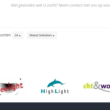
Niet gevonden wat U zocht? Neem contact met ons op voor de
ucten
24
Meest bekeken