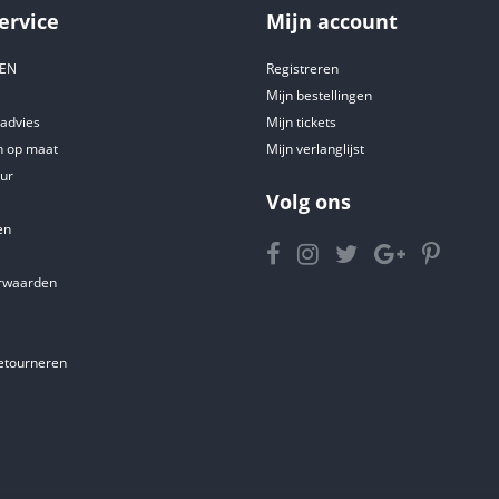
ervice
Mijn account
DEN
Registreren
Mijn bestellingen
tadvies
Mijn tickets
 op maat
Mijn verlanglijst
ur
Volg ons
en
rwaarden
etourneren