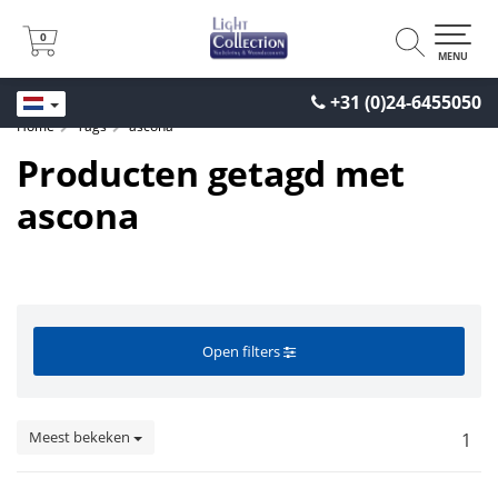
0
0
MENU
+31 (0)24-6455050
Home
Tags
ascona
Producten getagd met
ascona
Open filters
Meest bekeken
1