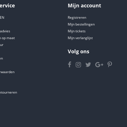
ervice
Mijn account
DEN
Registreren
Mijn bestellingen
tadvies
Mijn tickets
 op maat
Mijn verlanglijst
ur
Volg ons
en
rwaarden
etourneren