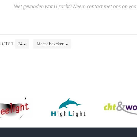
Niet gevonden wat U zocht? Neem contact met ons op voor de
ucten
24
Meest bekeken