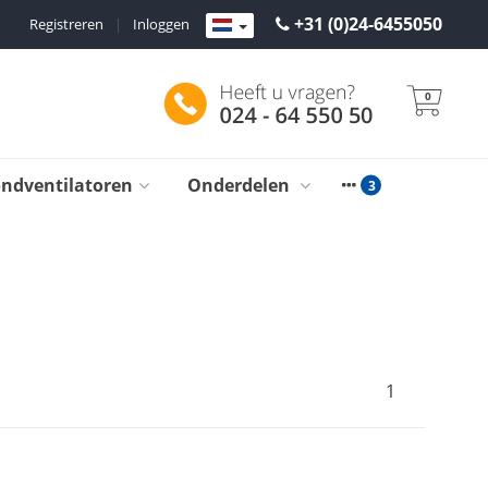
+31 (0)24-6455050
Registreren
|
Inloggen
0
ondventilatoren
Onderdelen
1