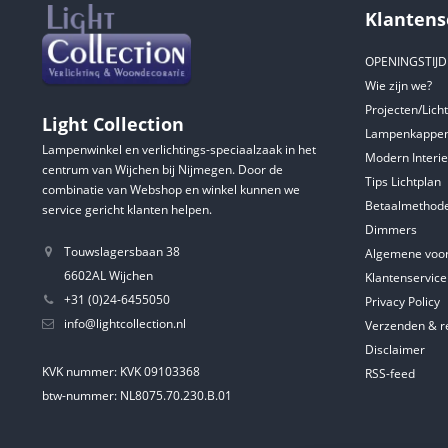
Klantens
OPENINGSTIJ
Wie zijn we?
Projecten/Lich
Light Collection
Lampenkappen
Lampenwinkel en verlichtings-speciaalzaak in het
Modern Interie
centrum van Wijchen bij Nijmegen. Door de
Tips Lichtplan
combinatie van Webshop en winkel kunnen we
Betaalmethod
service gericht klanten helpen.
Dimmers
Touwslagersbaan 38
Algemene voo
6602AL Wijchen
Klantenservice
+31 (0)24-6455050
Privacy Policy
info@lightcollection.nl
Verzenden & r
Disclaimer
KVK nummer: KVK 09103368
RSS-feed
btw-nummer: NL8075.70.230.B.01