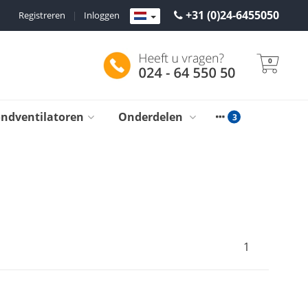
+31 (0)24-6455050
Registreren
|
Inloggen
0
ondventilatoren
Onderdelen
1