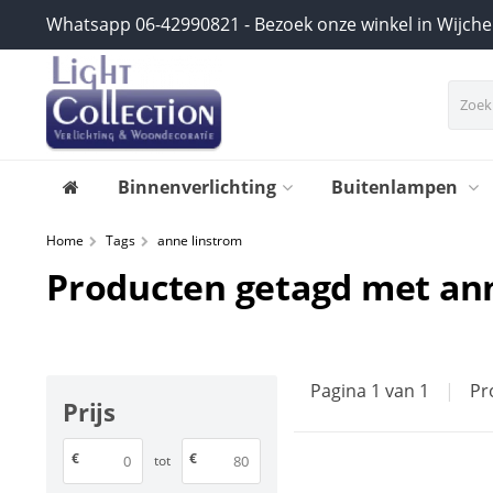
Whatsapp 06-42990821 - Bezoek onze winkel in Wijch
Binnenverlichting
Buitenlampen
Home
Tags
anne linstrom
Producten getagd met an
Pagina 1 van 1
|
Pr
Prijs
€
€
tot