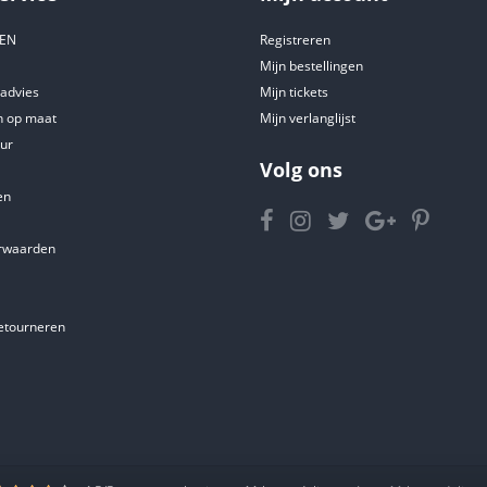
DEN
Registreren
Mijn bestellingen
tadvies
Mijn tickets
 op maat
Mijn verlanglijst
ur
Volg ons
en
rwaarden
etourneren