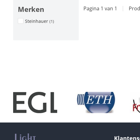
Merken
Pagina 1 van 1
|
Prod
Steinhauer
(1)
Klantens