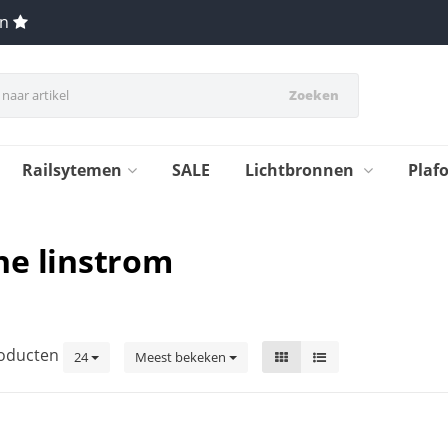
en
Zoeken
Railsytemen
SALE
Lichtbronnen
Plaf
ne linstrom
oducten
24
Meest bekeken