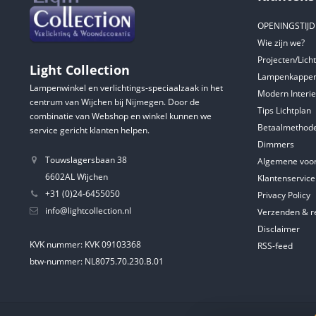
OPENINGSTIJ
Wie zijn we?
Projecten/Lich
Light Collection
Lampenkappen
Lampenwinkel en verlichtings-speciaalzaak in het
Modern Interie
centrum van Wijchen bij Nijmegen. Door de
Tips Lichtplan
combinatie van Webshop en winkel kunnen we
Betaalmethod
service gericht klanten helpen.
Dimmers
Touwslagersbaan 38
Algemene voo
6602AL Wijchen
Klantenservice
+31 (0)24-6455050
Privacy Policy
info@lightcollection.nl
Verzenden & r
Disclaimer
KVK nummer: KVK 09103368
RSS-feed
btw-nummer: NL8075.70.230.B.01