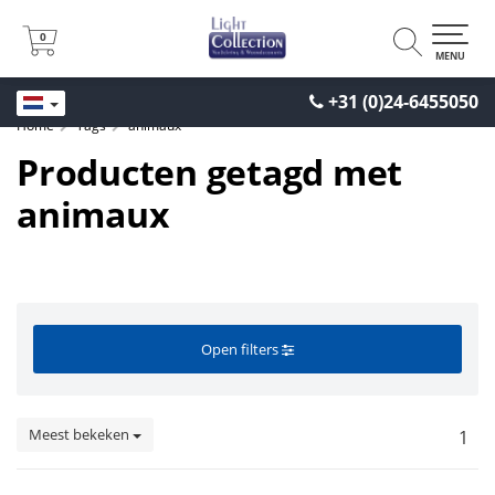
0
0
MENU
+31 (0)24-6455050
Home
Tags
animaux
Producten getagd met
animaux
Open filters
Meest bekeken
1