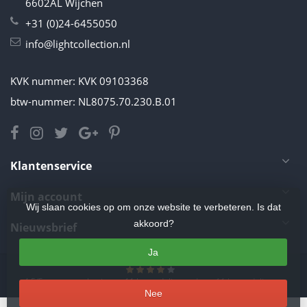
6602AL Wijchen
+31 (0)24-6455050
info@lightcollection.nl
KVK nummer: KVK 09103368
btw-nummer: NL8075.70.230.B.01
Klantenservice
Mijn account
Wij slaan cookies op om onze website te verbeteren. Is dat
akkoord?
Nieuwsbrief
Ja
4.5
/
5
sterren op basis van
11
beoordelingen.
Lees 11 beoordelingen
Nee