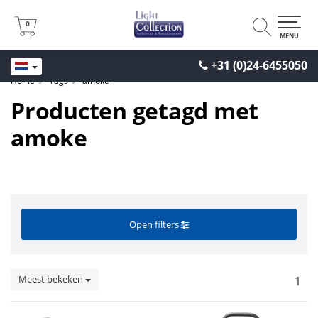
0
0
MENU
+31 (0)24-6455050
Home
Tags
amoke
Producten getagd met
amoke
Open filters
Meest bekeken
1