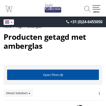
0
0
MENU
+31 (0)24-6455050
Home
Tags
amberglas
Producten getagd met
amberglas
Open filters
Meest bekeken
1