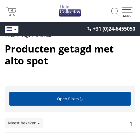
0
0
MENU
+31 (0)24-6455050
Home
Tags
alto spot
Producten getagd met
alto spot
Open filters
Meest bekeken
1