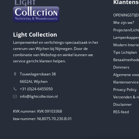
Klantens
OPENINGSTIJ
Wie zijn we?
Projecten/Lich
Light Collection
Lampenkappen
Lampenwinkel en verlichtings-speciaalzaak in het
Modern Interie
centrum van Wijchen bij Nijmegen. Door de
Tips Lichtplan
combinatie van Webshop en winkel kunnen we
Betaalmethod
service gericht klanten helpen.
Dimmers
Touwslagersbaan 38
Algemene voo
6602AL Wijchen
Klantenservice
+31 (0)24-6455050
Privacy Policy
info@lightcollection.nl
Verzenden & r
Disclaimer
KVK nummer: KVK 09103368
RSS-feed
btw-nummer: NL8075.70.230.B.01