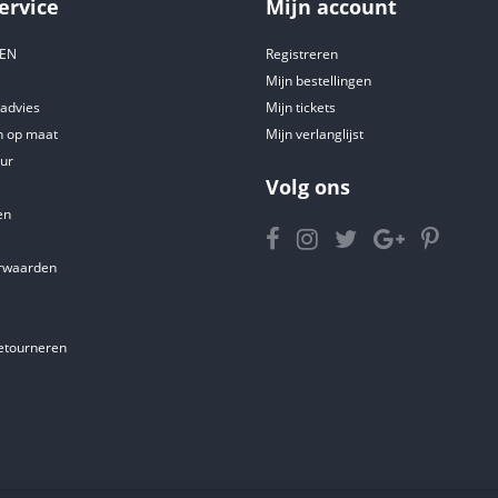
ervice
Mijn account
DEN
Registreren
Mijn bestellingen
tadvies
Mijn tickets
 op maat
Mijn verlanglijst
ur
Volg ons
en
rwaarden
etourneren