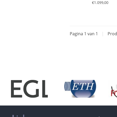
€1.099,00
Pagina 1 van 1
|
Prod