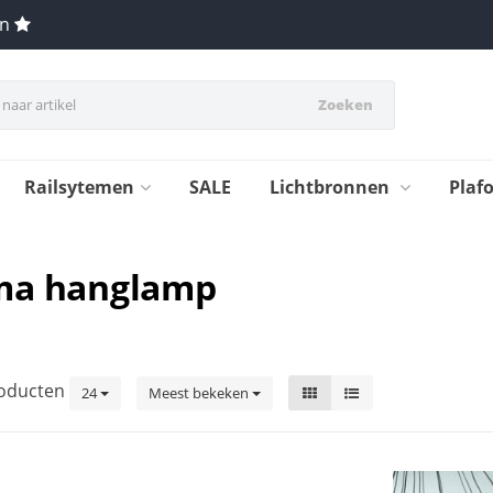
en
Zoeken
Railsytemen
SALE
Lichtbronnen
Plaf
lma hanglamp
oducten
24
Meest bekeken