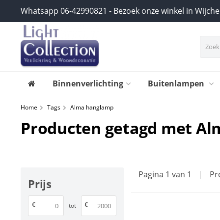
Whatsapp 06-42990821 - Bezoek onze winkel in Wijch
Binnenverlichting
Buitenlampen
Home
Tags
Alma hanglamp
Producten getagd met A
Pagina 1 van 1
|
Pr
Prijs
€
€
tot