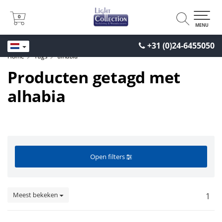
0
0
MENU
+31 (0)24-6455050
Home
Tags
alhabia
Producten getagd met
alhabia
Open filters
Meest bekeken
1