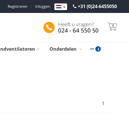
+31 (0)24-6455050
Registreren
|
Inloggen
0
ondventilatoren
Onderdelen
1