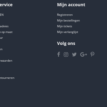
ervice
Mijn account
DEN
Registreren
Mijn bestellingen
tadvies
Mijn tickets
 op maat
Mijn verlanglijst
ur
Volg ons
en
rwaarden
etourneren