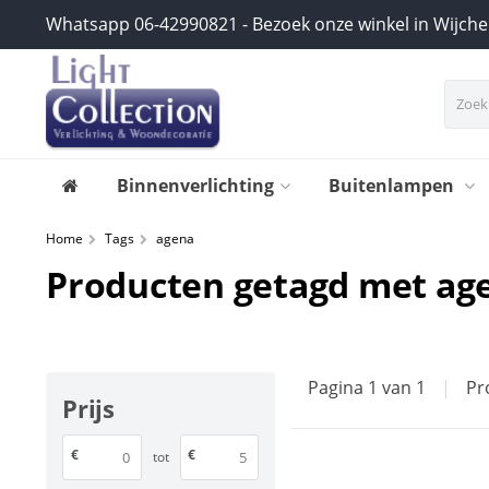
Whatsapp 06-42990821 - Bezoek onze winkel in Wijch
Binnenverlichting
Buitenlampen
Home
Tags
agena
Producten getagd met ag
Pagina 1 van 1
|
Pr
Prijs
€
€
tot