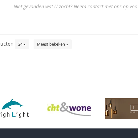
Niet gevonden wat U zocht? Neem contact met ons op voor de
ucten
24
Meest bekeken