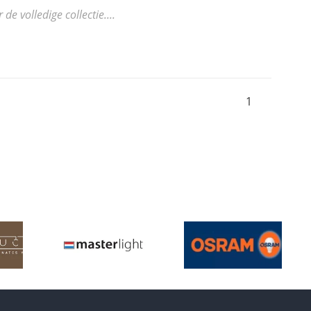
 volledige collectie....
1