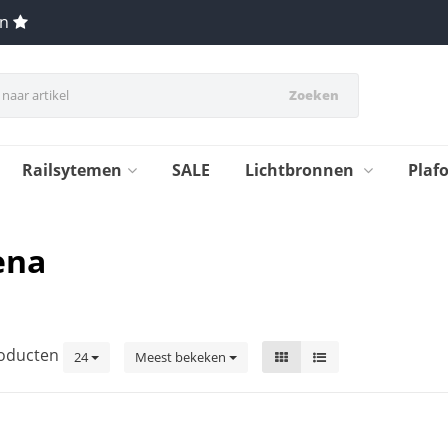
en
Zoeken
Railsytemen
SALE
Lichtbronnen
Plaf
ena
oducten
24
Meest bekeken