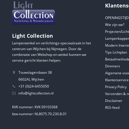
Klantens
OPENINGSTIJ
Wie zijn we?
Projecten/Lich
Light Collection
Lampenkappen
Lampenwinkel en verlichtings-speciaalzaak in het
Modern Interie
centrum van Wijchen bij Nijmegen. Door de
Tips Lichtplan
combinatie van Webshop en winkel kunnen we
Betaalmethod
service gericht klanten helpen.
Dimmers
Touwslagersbaan 38
Algemene voo
6602AL Wijchen
Klantenservice
+31 (0)24-6455050
Privacy Policy
info@lightcollection.nl
Verzenden & r
Disclaimer
KVK nummer: KVK 09103368
RSS-feed
btw-nummer: NL8075.70.230.B.01