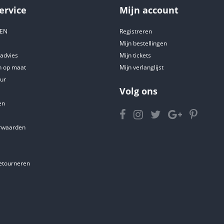
ervice
Mijn account
DEN
Registreren
Mijn bestellingen
tadvies
Mijn tickets
 op maat
Mijn verlanglijst
ur
Volg ons
en
rwaarden
etourneren