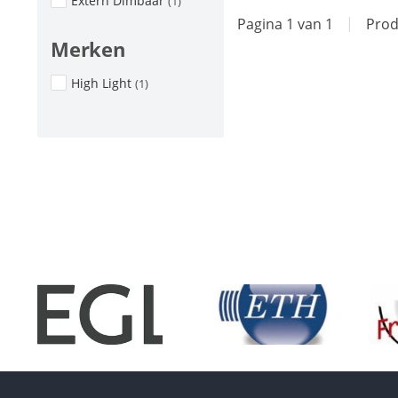
Extern Dimbaar
(1)
Pagina 1 van 1
|
Prod
Merken
High Light
(1)