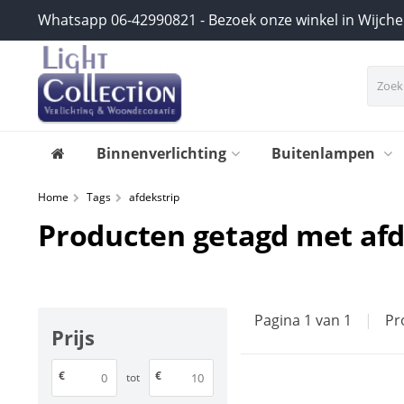
Whatsapp 06-42990821 - Bezoek onze winkel in Wijch
Binnenverlichting
Buitenlampen
Home
Tags
afdekstrip
Producten getagd met afd
Pagina 1 van 1
|
Pr
Prijs
€
€
tot