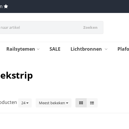
en
Zoeken
Railsytemen
SALE
Lichtbronnen
Plaf
ekstrip
oducten
24
Meest bekeken