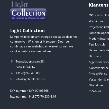
Klantens
OPENINGSTIJ
Wie zijn we?
Projecten/Lich
Light Collection
Lampenkappen
Lampenwinkel en verlichtings-speciaalzaak in het
Modern Interie
centrum van Wijchen bij Nijmegen. Door de
Tips Lichtplan
combinatie van Webshop en winkel kunnen we
Betaalmethod
service gericht klanten helpen.
Dimmers
Touwslagersbaan 38
Algemene voo
6602AL Wijchen
Klantenservice
+31 (0)24-6455050
Privacy Policy
info@lightcollection.nl
Verzenden & r
Disclaimer
KVK nummer: KVK 09103368
RSS-feed
btw-nummer: NL8075.70.230.B.01