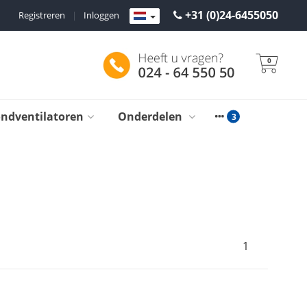
+31 (0)24-6455050
Registreren
|
Inloggen
0
ondventilatoren
Onderdelen
1