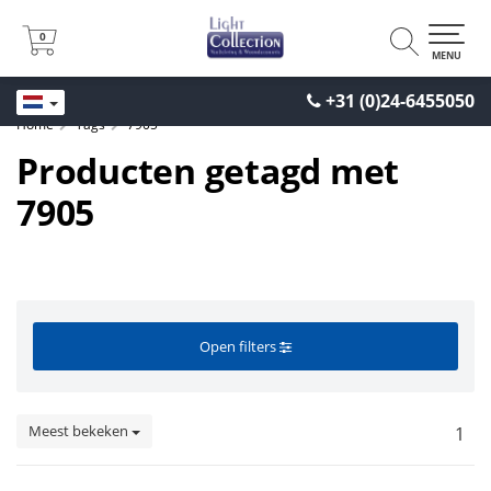
0
0
MENU
+31 (0)24-6455050
Home
Tags
7905
Producten getagd met
7905
Open filters
Meest bekeken
1