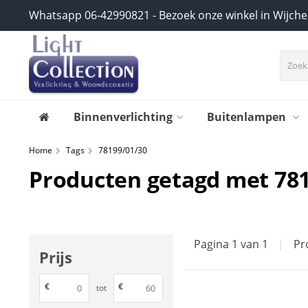
Whatsapp 06-42990821 - Bezoek onze winkel in Wijch
Binnenverlichting
Buitenlampen
Home
Tags
78199/01/30
Producten getagd met 78
Pagina 1 van 1
|
Pr
Prijs
€
€
tot