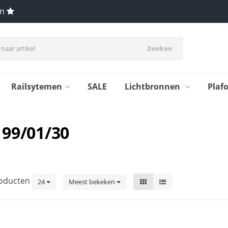
en
Zoeken
Railsytemen
SALE
Lichtbronnen
Plaf
199/01/30
oducten
24
Meest bekeken