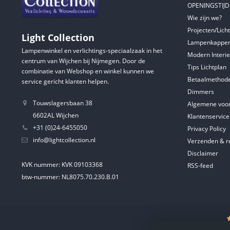
OPENINGSTIJ
Wie zijn we?
Projecten/Lich
Light Collection
Lampenkappen
Lampenwinkel en verlichtings-speciaalzaak in het
Modern Interie
centrum van Wijchen bij Nijmegen. Door de
Tips Lichtplan
combinatie van Webshop en winkel kunnen we
Betaalmethod
service gericht klanten helpen.
Dimmers
Touwslagersbaan 38
Algemene voo
6602AL Wijchen
Klantenservice
+31 (0)24-6455050
Privacy Policy
info@lightcollection.nl
Verzenden & r
Disclaimer
KVK nummer: KVK 09103368
RSS-feed
btw-nummer: NL8075.70.230.B.01