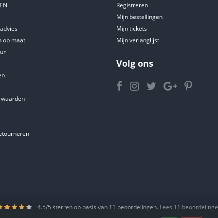
DEN
Registreren
Mijn bestellingen
tadvies
Mijn tickets
 op maat
Mijn verlanglijst
ur
Volg ons
en
rwaarden
etourneren
4.5
/
5
sterren op basis van
11
beoordelingen.
Lees 11 beoordeling