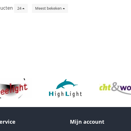
ucten
24
Meest bekeken
ervice
Mijn account