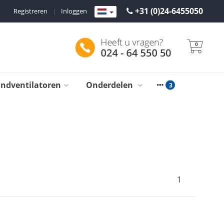
+31 (0)24-6455050
Registreren
|
Inloggen
0
ondventilatoren
Onderdelen
1