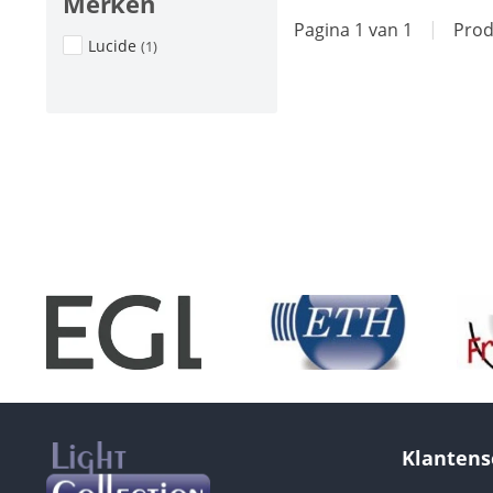
Merken
Pagina 1 van 1
|
Prod
Lucide
(1)
Klantens