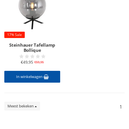
17% Sale
Steinhauer Tafellamp
Bollique
€49,95
€59,95
In winkelwagen
Meest bekeken
1