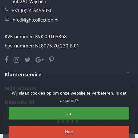
6602AL Wijchen
+31 (0)24-6455050
info@lightcollection.nl
KVK nummer: KVK 09103368
btw-nummer: NL8075.70.230.B.01
Klantenservice
Mijn account
Wij slaan cookies op om onze website te verbeteren. Is dat
akkoord?
Nieuwsbrief
Ja
4.5
/
5
sterren op basis van
11
beoordelingen.
Lees 11 beoordelingen
Nee