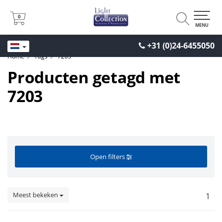
0
0
MENU
+31 (0)24-6455050
Home
Tags
7203
Producten getagd met
7203
Open filters
Meest bekeken
1