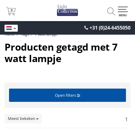
0
0
MENU
+31 (0)24-6455050
Home
Tags
7 watt lampje
Producten getagd met 7
watt lampje
Open filters
Meest bekeken
1