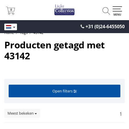
0
0
MENU
+31 (0)24-6455050
Home
Tags
43142
Producten getagd met
43142
Open filters
Meest bekeken
1