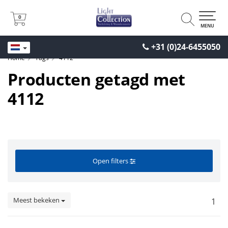
0
0
MENU
+31 (0)24-6455050
Home
Tags
4112
Producten getagd met
4112
Open filters
Meest bekeken
1