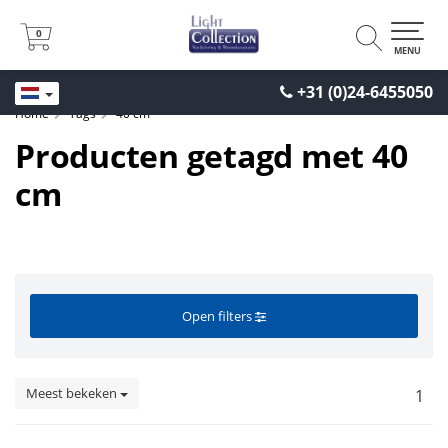
0
0
MENU
+31 (0)24-6455050
Home
Tags
40 cm
Producten getagd met 40
cm
Open filters
Meest bekeken
1