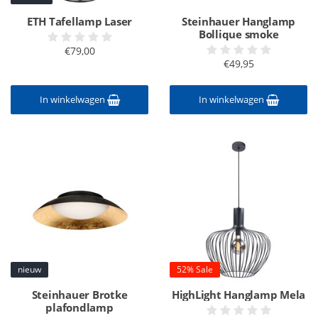
ETH Tafellamp Laser
Steinhauer Hanglamp
Bollique smoke
€79,00
€49,95
In winkelwagen
In winkelwagen
nieuw
52% Sale
Steinhauer Brotke
HighLight Hanglamp Mela
plafondlamp