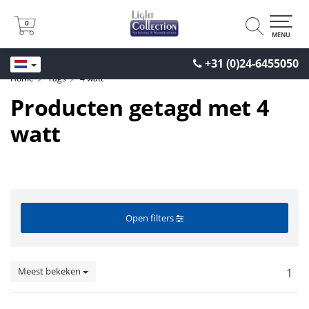
0
0
MENU
+31 (0)24-6455050
Home
Tags
4 watt
Producten getagd met 4
watt
Open filters
Meest bekeken
1