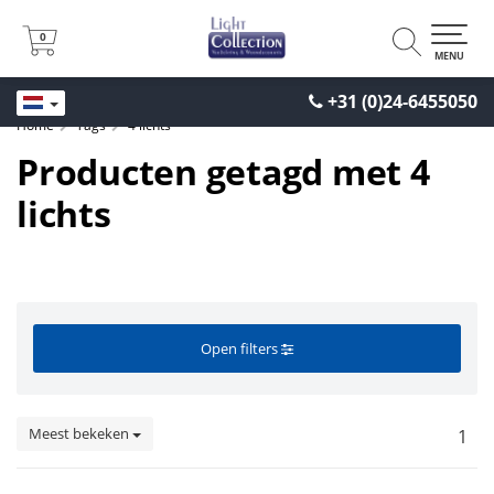
0
0
MENU
+31 (0)24-6455050
Home
Tags
4 lichts
Producten getagd met 4
lichts
Open filters
Meest bekeken
1