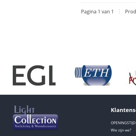
Pagina 1 van 1
|
Prod
Klantens
OPENINGSTIJ
Wie zijn we?