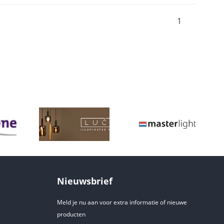
1
Nieuwsbrief
Meld je nu aan voor extra informatie of nieuwe
producten