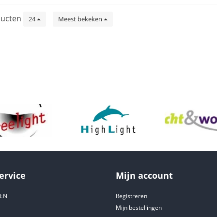
ucten
24
Meest bekeken
ervice
Mijn account
DEN
Registreren
Mijn bestellingen