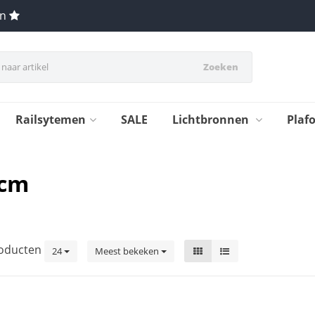
en
Zoeken
Railsytemen
SALE
Lichtbronnen
Plaf
 cm
oducten
24
Meest bekeken