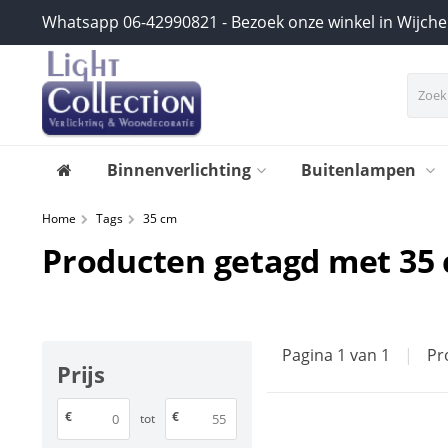
Whatsapp 06-42990821 - Bezoek onze winkel in Wijch
Binnenverlichting
Buitenlampen
Home
Tags
35 cm
Producten getagd met 35
Pagina 1 van 1
|
Pr
Prijs
€
€
tot