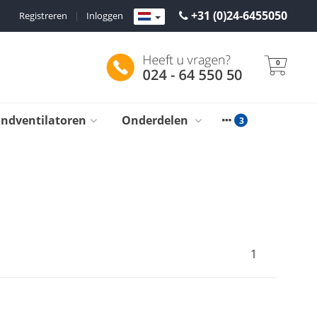
+31 (0)24-6455050
Registreren
|
Inloggen
0
ondventilatoren
Onderdelen
1