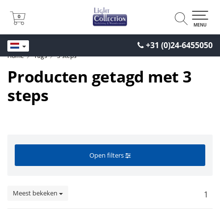
0
0
MENU
+31 (0)24-6455050
Home
Tags
3 steps
Producten getagd met 3
steps
Open filters
Meest bekeken
1