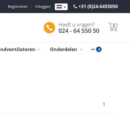
+31 (0)24-6455050
Registreren
|
Inloggen
0
ondventilatoren
Onderdelen
1