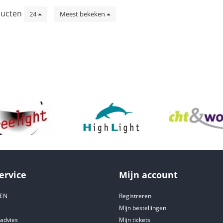
ucten
24
Meest bekeken
ervice
Mijn account
DEN
Registreren
Mijn bestellingen
tadvies
Mijn tickets