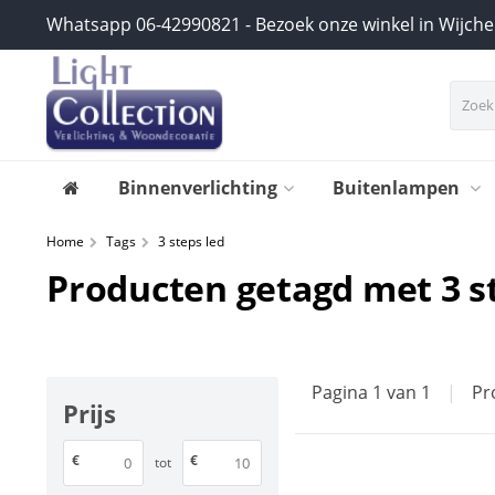
Whatsapp 06-42990821 - Bezoek onze winkel in Wijch
Binnenverlichting
Buitenlampen
Home
Tags
3 steps led
Producten getagd met 3 s
Pagina 1 van 1
|
Pr
Prijs
€
€
tot