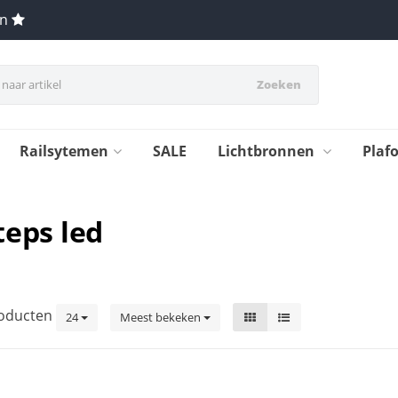
en
Zoeken
Railsytemen
SALE
Lichtbronnen
Plaf
teps led
oducten
24
Meest bekeken