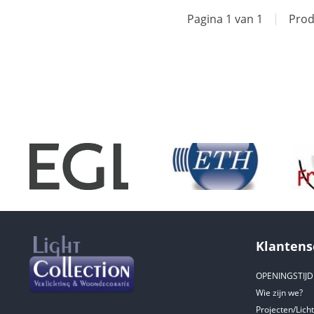
Pagina 1 van 1
|
Prod
Klantens
OPENINGSTIJ
Wie zijn we?
Projecten/Lich