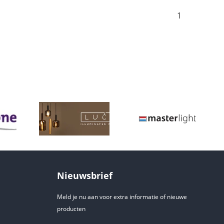
1
Nieuwsbrief
Meld je nu aan voor extra informatie of nieuwe
producten