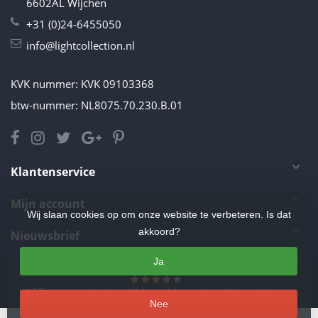
6602AL Wijchen
+31 (0)24-6455050
info@lightcollection.nl
KVK nummer: KVK 09103368
btw-nummer: NL8075.70.230.B.01
Klantenservice
Mijn account
Wij slaan cookies op om onze website te verbeteren. Is dat
akkoord?
Nieuwsbrief
Ja
4.5
/
5
sterren op basis van
11
beoordelingen.
Lees 11 beoordelingen
Nee