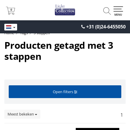
0
0
MENU
+31 (0)24-6455050
Home
Tags
3 stappen
Producten getagd met 3
stappen
Open filters
Meest bekeken
1