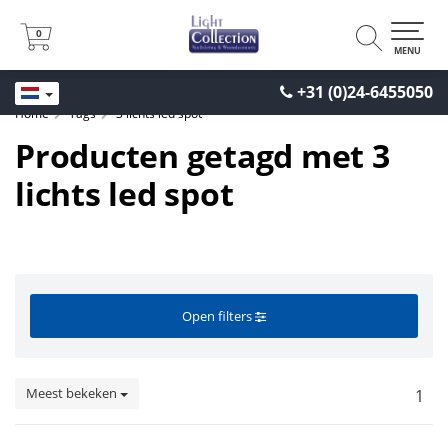
0
0
MENU
+31 (0)24-6455050
Home
Tags
3 lichts led spot
Producten getagd met 3
lichts led spot
Open filters
Meest bekeken
1