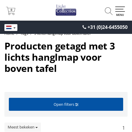
0
0
MENU
+31 (0)24-6455050
Home
Tags
3 lichts hanglmap voor boven tafel
Producten getagd met 3
lichts hanglmap voor
boven tafel
Open filters
Meest bekeken
1