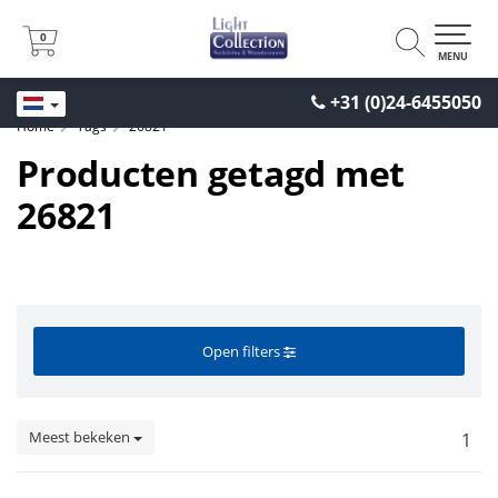
0
0
MENU
+31 (0)24-6455050
Home
Tags
26821
Producten getagd met
26821
Open filters
Meest bekeken
1