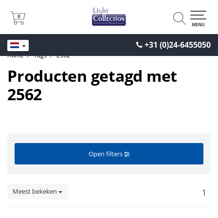
0
0
MENU
+31 (0)24-6455050
Home
Tags
2562
Producten getagd met
2562
Open filters
Meest bekeken
1