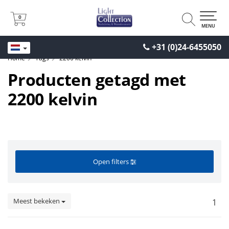
0
0
MENU
+31 (0)24-6455050
Home
Tags
2200 kelvin
Producten getagd met
2200 kelvin
Open filters
Meest bekeken
1